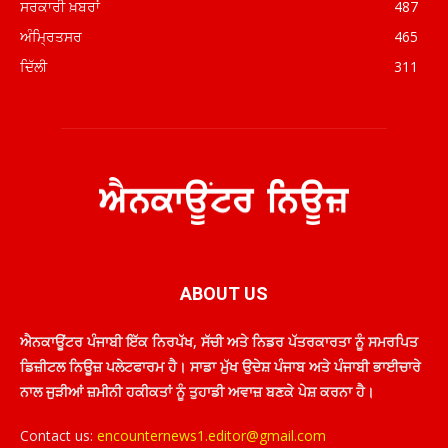
ਸਰਕਾਰੀ ਖ਼ਬਰਾਂ
487
ਅੰਮ੍ਰਿਤਸਰ
465
ਦਿੱਲੀ
311
ABOUT US
ਐਨਕਾਊਂਟਰ ਪੰਜਾਬੀ ਇੱਕ ਨਿਰਪੱਖ, ਸੱਚੀ ਅਤੇ ਨਿਡਰ ਪੱਤਰਕਾਰਤਾ ਨੂੰ ਸਮਰਪਿਤ
ਡਿਜ਼ੀਟਲ ਨਿਊਜ਼ ਪਲੇਟਫਾਰਮ ਹੈ। ਸਾਡਾ ਮੁੱਖ ਉਦੇਸ਼ ਪੰਜਾਬ ਅਤੇ ਪੰਜਾਬੀ ਭਾਈਚਾਰੇ
ਨਾਲ ਜੁੜੀਆਂ ਜ਼ਮੀਨੀ ਹਕੀਕਤਾਂ ਨੂੰ ਤੁਹਾਡੀ ਅਵਾਜ਼ ਬਣਕੇ ਪੇਸ਼ ਕਰਨਾ ਹੈ।
Contact us:
encounternews1.editor@gmail.com