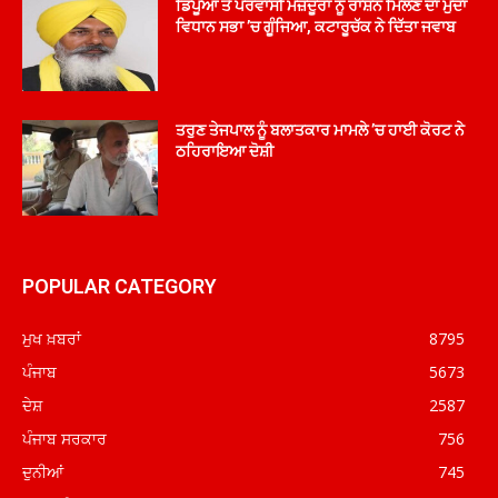
ਡਿਪੂਆਂ ਤੇ ਪਰਵਾਸੀ ਮਜ਼ਦੂਰਾਂ ਨੂੰ ਰਾਸ਼ਨ ਮਿਲਣ ਦਾ ਮੁੱਦਾ
ਵਿਧਾਨ ਸਭਾ ’ਚ ਗੂੰਜਿਆ, ਕਟਾਰੂਚੱਕ ਨੇ ਦਿੱਤਾ ਜਵਾਬ
ਤਰੁਣ ਤੇਜਪਾਲ ਨੂੰ ਬਲਾਤਕਾਰ ਮਾਮਲੇ ’ਚ ਹਾਈ ਕੋਰਟ ਨੇ
ਠਹਿਰਾਇਆ ਦੋਸ਼ੀ
POPULAR CATEGORY
ਮੁਖ ਖ਼ਬਰਾਂ
8795
ਪੰਜਾਬ
5673
ਦੇਸ਼
2587
ਪੰਜਾਬ ਸਰਕਾਰ
756
ਦੁਨੀਆਂ
745