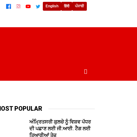
English
हिंदी
ਪੰਜਾਬੀ
ਲਾਈਫਸਟਾਈਲ
ਖੇਡਾਂ
ਦੁਨੀਆਂ
MORE
OST POPULAR
ਅੰਮ੍ਰਿਤਸਰੀ ਕੁਲਚੇ ਨੂੰ ਵਿਸ਼ਵ ਪੱਧਰ
ਦੀ ਪਛਾਣ ਲਈ ਜੀ.ਆਈ. ਟੈਗ ਲਈ
ਤਿਆਰੀਆਂ ਤੇਜ਼