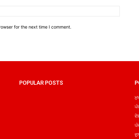
Website:
rowser for the next time I comment.
POPULAR POSTS
P
ਮੁ
ਪੰ
ਦੇ
ਪੰ
ਦੁ