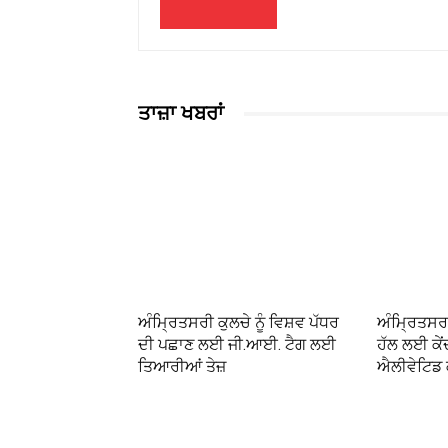
ਤਾਜ਼ਾ ਖਬਰਾਂ
ਅੰਮ੍ਰਿਤਸਰੀ ਕੁਲਚੇ ਨੂੰ ਵਿਸ਼ਵ ਪੱਧਰ
ਅੰਮ੍ਰਿਤਸਰ
ਦੀ ਪਛਾਣ ਲਈ ਜੀ.ਆਈ. ਟੈਗ ਲਈ
ਹੱਲ ਲਈ ਕੇਂ
ਤਿਆਰੀਆਂ ਤੇਜ਼
ਐਲੀਵੇਟਿਡ ਕ