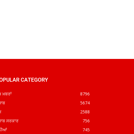
OPULAR CATEGORY
ਖ ਖ਼ਬਰਾਂ
8796
ਜਾਬ
5674
ਸ਼
2588
ਜਾਬ ਸਰਕਾਰ
756
ਨੀਆਂ
745