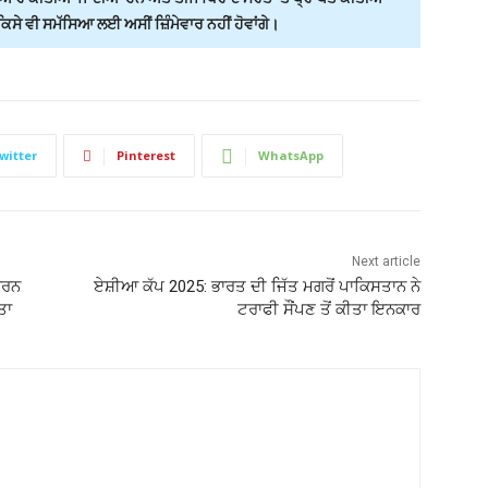
ੇ ਵੀ ਸਮੱਸਿਆ ਲਈ ਅਸੀਂ ਜ਼ਿੰਮੇਵਾਰ ਨਹੀਂ ਹੋਵਾਂਗੇ।
witter
Pinterest
WhatsApp
Next article
ਕਰਨ
ਏਸ਼ੀਆ ਕੱਪ 2025: ਭਾਰਤ ਦੀ ਜਿੱਤ ਮਗਰੋਂ ਪਾਕਿਸਤਾਨ ਨੇ
ਤਾ
ਟਰਾਫੀ ਸੌਂਪਣ ਤੋਂ ਕੀਤਾ ਇਨਕਾਰ