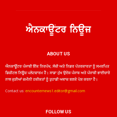
ABOUT US
ਐਨਕਾਊਂਟਰ ਪੰਜਾਬੀ ਇੱਕ ਨਿਰਪੱਖ, ਸੱਚੀ ਅਤੇ ਨਿਡਰ ਪੱਤਰਕਾਰਤਾ ਨੂੰ ਸਮਰਪਿਤ
ਡਿਜ਼ੀਟਲ ਨਿਊਜ਼ ਪਲੇਟਫਾਰਮ ਹੈ। ਸਾਡਾ ਮੁੱਖ ਉਦੇਸ਼ ਪੰਜਾਬ ਅਤੇ ਪੰਜਾਬੀ ਭਾਈਚਾਰੇ
ਨਾਲ ਜੁੜੀਆਂ ਜ਼ਮੀਨੀ ਹਕੀਕਤਾਂ ਨੂੰ ਤੁਹਾਡੀ ਅਵਾਜ਼ ਬਣਕੇ ਪੇਸ਼ ਕਰਨਾ ਹੈ।
Contact us:
encounternews1.editor@gmail.com
FOLLOW US