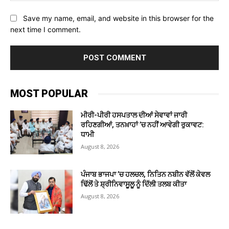
Save my name, email, and website in this browser for the
next time I comment.
MOST POPULAR
ਮੀਰੀ-ਪੀਰੀ ਹਸਪਤਾਲ ਦੀਆਂ ਸੇਵਾਵਾਂ ਜਾਰੀ
ਰਹਿਣਗੀਆਂ, ਤਨਖ਼ਾਹਾਂ ’ਚ ਨਹੀਂ ਆਵੇਗੀ ਰੁਕਾਵਟ:
ਧਾਮੀ
August 8, 2026
ਪੰਜਾਬ ਭਾਜਪਾ ’ਚ ਹਲਚਲ, ਨਿਤਿਨ ਨਬੀਨ ਵੱਲੋਂ ਕੇਵਲ
ਢਿੱਲੋਂ ਤੇ ਸ਼੍ਰੀਨਿਵਾਸੂਲੂ ਨੂੰ ਦਿੱਲੀ ਤਲਬ ਕੀਤਾ
August 8, 2026