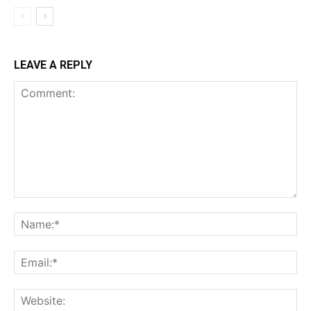
LEAVE A REPLY
Comment:
Na
Ema
Web