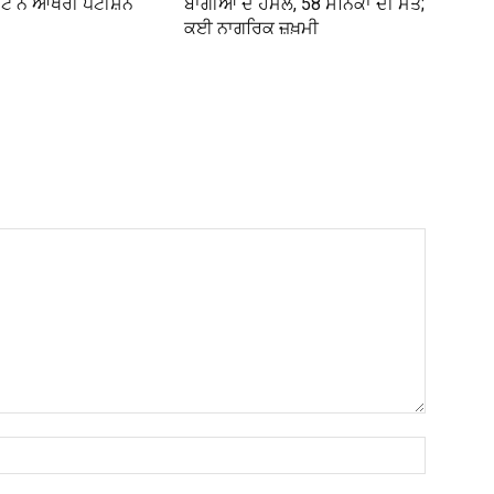
ਰਟ ਨੇ ਆਖਰੀ ਪਟੀਸ਼ਨ
ਬਾਗੀਆਂ ਦੇ ਹਮਲੇ, 58 ਸੈਨਿਕਾਂ ਦੀ ਮੌਤ;
ਕਈ ਨਾਗਰਿਕ ਜ਼ਖ਼ਮੀ
Name:*