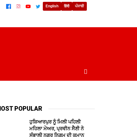
English
हिंदी
ਪੰਜਾਬੀ
ਲਾਈਫਸਟਾਈਲ
ਖੇਡਾਂ
ਦੁਨੀਆਂ
MORE
OST POPULAR
ਹੁਸ਼ਿਆਰਪੁਰ ਨੂੰ ਮਿਲੀ ਪਹਿਲੀ
ਮਹਿਲਾ ਮੇਅਰ, ਪ੍ਰਵੀਨ ਸੈਣੀ ਨੇ
ਸੰਭਾਲੀ ਨਗਰ ਨਿਗਮ ਦੀ ਕਮਾਨ