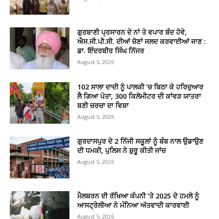
ਗੁਰਬਾਣੀ ਪ੍ਰਸਾਰਨ ਦੇ ਨਾਂ ਤੇ ਵਪਾਰ ਬੰਦ ਹੋਵੇ,
ਐਸ.ਜੀ.ਪੀ.ਸੀ. ਦੀਆਂ ਚੋਣਾਂ ਜਲਦ ਕਰਵਾਈਆਂ ਜਾਣ :
ਡਾ. ਇੰਦਰਬੀਰ ਸਿੰਘ ਨਿੱਜਰ
August 5, 2026
102 ਸਾਲਾ ਦਾਦੀ ਨੂੰ ਪਾਲਕੀ ’ਚ ਬਿਠਾ ਕੇ ਹਰਿਦੁਆਰ
ਲੈ ਗਿਆ ਪੋਤਾ, 300 ਕਿਲੋਮੀਟਰ ਦੀ ਕਾਂਵੜ ਯਾਤਰਾ
ਬਣੀ ਚਰਚਾ ਦਾ ਵਿਸ਼ਾ
August 5, 2026
ਗੁਰਦਾਸਪੁਰ ਦੇ 2 ਨਿੱਜੀ ਸਕੂਲਾਂ ਨੂੰ ਬੰਬ ਨਾਲ ਉਡਾਉਣ
ਦੀ ਧਮਕੀ, ਪੁਲਿਸ ਨੇ ਸ਼ੁਰੂ ਕੀਤੀ ਜਾਂਚ
August 5, 2026
ਮੈਲਬਰਨ ਦੀ ਰੱਖਿਆ ਕੰਪਨੀ ’ਤੇ 2025 ਦੇ ਹਮਲੇ ਨੂੰ
ਆਸਟ੍ਰੇਲੀਆ ਨੇ ਮੰਨਿਆ ਅੱਤਵਾਦੀ ਕਾਰਵਾਈ
August 5, 2026