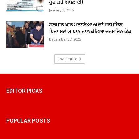
ਖੁਦ ਕਰੋ ਅਪਲਾਈ!
January 3, 2026
ਸਲਮਾਨ ਖਾਨ ਮਨਾਇਆ 60ਵਾਂ ਜਨਮਦਿਨ,
ਪਿਤਾ ਸਲੀਮ ਖਾਨ ਨਾਲ ਕੱਟਿਆ ਜਨਮਦਿਨ ਕੇਕ
December 27, 2025
Load more
EDITOR PICKS
POPULAR POSTS