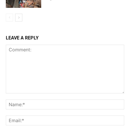
LEAVE A REPLY
Comment:
Na
Ema