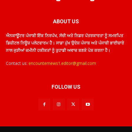
ABOUT US
ਐਨਕਾਊਂਟਰ ਪੰਜਾਬੀ ਇੱਕ ਨਿਰਪੱਖ, ਸੱਚੀ ਅਤੇ ਨਿਡਰ ਪੱਤਰਕਾਰਤਾ ਨੂੰ ਸਮਰਪਿਤ
ਡਿਜ਼ੀਟਲ ਨਿਊਜ਼ ਪਲੇਟਫਾਰਮ ਹੈ। ਸਾਡਾ ਮੁੱਖ ਉਦੇਸ਼ ਪੰਜਾਬ ਅਤੇ ਪੰਜਾਬੀ ਭਾਈਚਾਰੇ
ਨਾਲ ਜੁੜੀਆਂ ਜ਼ਮੀਨੀ ਹਕੀਕਤਾਂ ਨੂੰ ਤੁਹਾਡੀ ਅਵਾਜ਼ ਬਣਕੇ ਪੇਸ਼ ਕਰਨਾ ਹੈ।
Contact us:
encounternews1.editor@gmail.com
FOLLOW US