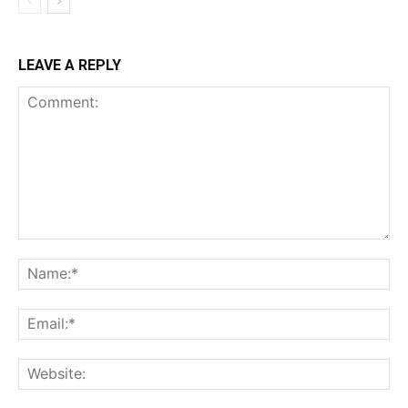
LEAVE A REPLY
Comment:
Na
Ema
Web