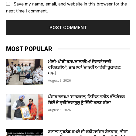
Save my name, email, and website in this browser for the
next time I comment.
MOST POPULAR
ਮੀਰੀ-ਪੀਰੀ ਹਸਪਤਾਲ ਦੀਆਂ ਸੇਵਾਵਾਂ ਜਾਰੀ
ਰਹਿਣਗੀਆਂ, ਤਨਖ਼ਾਹਾਂ ’ਚ ਨਹੀਂ ਆਵੇਗੀ ਰੁਕਾਵਟ:
ਧਾਮੀ
August 8, 2026
ਪੰਜਾਬ ਭਾਜਪਾ ’ਚ ਹਲਚਲ, ਨਿਤਿਨ ਨਬੀਨ ਵੱਲੋਂ ਕੇਵਲ
ਢਿੱਲੋਂ ਤੇ ਸ਼੍ਰੀਨਿਵਾਸੂਲੂ ਨੂੰ ਦਿੱਲੀ ਤਲਬ ਕੀਤਾ
August 8, 2026
ਬਟਾਲਾ ਗ੍ਰਨੇਡ ਹਮਲੇ ਦੀ ਵੱਡੀ ਸਾਜ਼ਿਸ਼ ਬੇਨਕਾਬ, ਤੀਜਾ