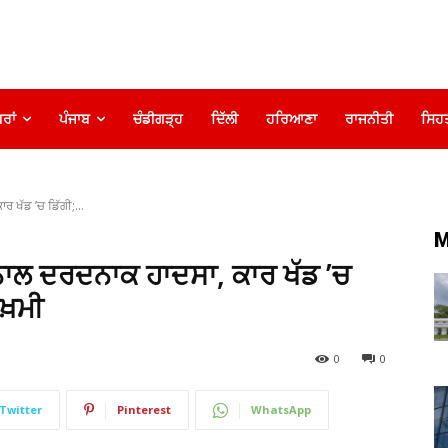
ਰਾਂ
ਪੰਜਾਬ
ਚੰਡੀਗੜ੍ਹ
ਦਿੱਲੀ
ਹਰਿਆਣਾ
ਰਾਜਨੀਤੀ
ਸਿਹ
ਰ ਖੱਡ ’ਚ ਡਿੱਗੀ;...
M
ਂ ਨਾਲ ਦਰਦਨਾਕ ਹਾਦਸਾ, ਕਾਰ ਖੱਡ ’ਚ
਼ਖ਼ਮੀ
0
0
Twitter
Pinterest
WhatsApp