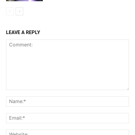
LEAVE A REPLY
Comment:
Na
Ema
Web