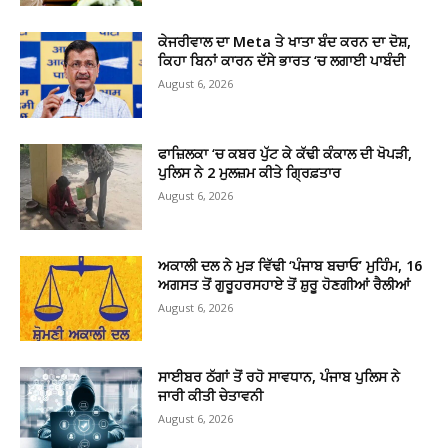
ਕੇਜਰੀਵਾਲ ਦਾ Meta ਤੇ ਖਾਤਾ ਬੰਦ ਕਰਨ ਦਾ ਦੋਸ਼,
ਕਿਹਾ ਬਿਨਾਂ ਕਾਰਨ ਦੱਸੇ ਭਾਰਤ ‘ਚ ਲਗਾਈ ਪਾਬੰਦੀ
August 6, 2026
ਫਾਜ਼ਿਲਕਾ ‘ਚ ਕਬਰ ਪੁੱਟ ਕੇ ਕੱਢੀ ਕੰਕਾਲ ਦੀ ਖੋਪੜੀ,
ਪੁਲਿਸ ਨੇ 2 ਮੁਲਜ਼ਮ ਕੀਤੇ ਗ੍ਰਿਫ਼ਤਾਰ
August 6, 2026
ਅਕਾਲੀ ਦਲ ਨੇ ਮੁੜ ਵਿੱਢੀ ‘ਪੰਜਾਬ ਬਚਾਓ’ ਮੁਹਿੰਮ, 16
ਅਗਸਤ ਤੋਂ ਗੁਰੂਹਰਸਹਾਏ ਤੋਂ ਸ਼ੁਰੂ ਹੋਣਗੀਆਂ ਰੈਲੀਆਂ
August 6, 2026
ਸਾਈਬਰ ਠੱਗਾਂ ਤੋਂ ਰਹੋ ਸਾਵਧਾਨ, ਪੰਜਾਬ ਪੁਲਿਸ ਨੇ
ਜਾਰੀ ਕੀਤੀ ਚੇਤਾਵਨੀ
August 6, 2026