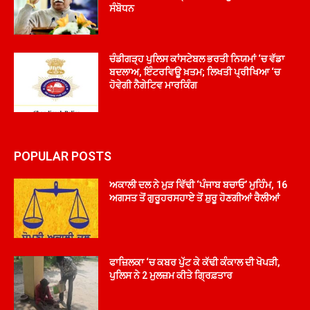
ਸੰਬੋਧਨ
ਚੰਡੀਗੜ੍ਹ ਪੁਲਿਸ ਕਾਂਸਟੇਬਲ ਭਰਤੀ ਨਿਯਮਾਂ ‘ਚ ਵੱਡਾ
ਬਦਲਾਅ, ਇੰਟਰਵਿਊ ਖ਼ਤਮ; ਲਿਖਤੀ ਪ੍ਰੀਖਿਆ ‘ਚ
ਹੋਵੇਗੀ ਨੈਗੇਟਿਵ ਮਾਰਕਿੰਗ
POPULAR POSTS
ਅਕਾਲੀ ਦਲ ਨੇ ਮੁੜ ਵਿੱਢੀ ‘ਪੰਜਾਬ ਬਚਾਓ’ ਮੁਹਿੰਮ, 16
ਅਗਸਤ ਤੋਂ ਗੁਰੂਹਰਸਹਾਏ ਤੋਂ ਸ਼ੁਰੂ ਹੋਣਗੀਆਂ ਰੈਲੀਆਂ
ਫਾਜ਼ਿਲਕਾ ‘ਚ ਕਬਰ ਪੁੱਟ ਕੇ ਕੱਢੀ ਕੰਕਾਲ ਦੀ ਖੋਪੜੀ,
ਪੁਲਿਸ ਨੇ 2 ਮੁਲਜ਼ਮ ਕੀਤੇ ਗ੍ਰਿਫ਼ਤਾਰ