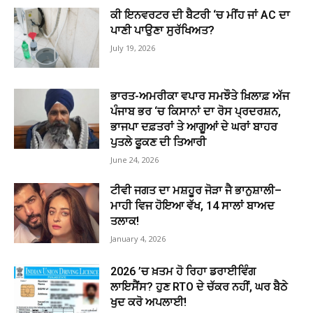
ਕੀ ਇਨਵਰਟਰ ਦੀ ਬੈਟਰੀ ‘ਚ ਮੀਂਹ ਜਾਂ AC ਦਾ
ਪਾਣੀ ਪਾਉਣਾ ਸੁਰੱਖਿਅਤ?
July 19, 2026
ਭਾਰਤ-ਅਮਰੀਕਾ ਵਪਾਰ ਸਮਝੌਤੇ ਖ਼ਿਲਾਫ਼ ਅੱਜ
ਪੰਜਾਬ ਭਰ ‘ਚ ਕਿਸਾਨਾਂ ਦਾ ਰੋਸ ਪ੍ਰਦਰਸ਼ਨ,
ਭਾਜਪਾ ਦਫ਼ਤਰਾਂ ਤੇ ਆਗੂਆਂ ਦੇ ਘਰਾਂ ਬਾਹਰ
ਪੁਤਲੇ ਫੂਕਣ ਦੀ ਤਿਆਰੀ
June 24, 2026
ਟੀਵੀ ਜਗਤ ਦਾ ਮਸ਼ਹੂਰ ਜੋੜਾ ਜੈ ਭਾਨੁਸ਼ਾਲੀ–
ਮਾਹੀ ਵਿਜ ਹੋਇਆ ਵੱਖ, 14 ਸਾਲਾਂ ਬਾਅਦ
ਤਲਾਕ!
January 4, 2026
2026 ’ਚ ਖ਼ਤਮ ਹੋ ਰਿਹਾ ਡਰਾਈਵਿੰਗ
ਲਾਇਸੈਂਸ? ਹੁਣ RTO ਦੇ ਚੱਕਰ ਨਹੀਂ, ਘਰ ਬੈਠੇ
ਖੁਦ ਕਰੋ ਅਪਲਾਈ!