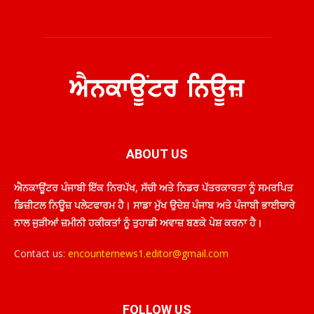
ABOUT US
ਐਨਕਾਊਂਟਰ ਪੰਜਾਬੀ ਇੱਕ ਨਿਰਪੱਖ, ਸੱਚੀ ਅਤੇ ਨਿਡਰ ਪੱਤਰਕਾਰਤਾ ਨੂੰ ਸਮਰਪਿਤ
ਡਿਜ਼ੀਟਲ ਨਿਊਜ਼ ਪਲੇਟਫਾਰਮ ਹੈ। ਸਾਡਾ ਮੁੱਖ ਉਦੇਸ਼ ਪੰਜਾਬ ਅਤੇ ਪੰਜਾਬੀ ਭਾਈਚਾਰੇ
ਨਾਲ ਜੁੜੀਆਂ ਜ਼ਮੀਨੀ ਹਕੀਕਤਾਂ ਨੂੰ ਤੁਹਾਡੀ ਅਵਾਜ਼ ਬਣਕੇ ਪੇਸ਼ ਕਰਨਾ ਹੈ।
Contact us:
encounternews1.editor@gmail.com
FOLLOW US