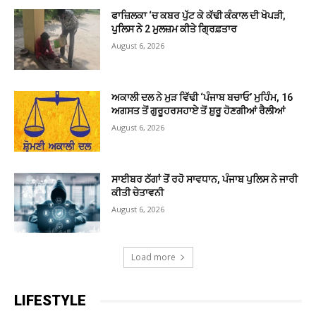
ਫਾਜ਼ਿਲਕਾ ‘ਚ ਕਬਰ ਪੁੱਟ ਕੇ ਕੱਢੀ ਕੰਕਾਲ ਦੀ ਖੋਪੜੀ,
ਪੁਲਿਸ ਨੇ 2 ਮੁਲਜ਼ਮ ਕੀਤੇ ਗ੍ਰਿਫ਼ਤਾਰ
August 6, 2026
ਅਕਾਲੀ ਦਲ ਨੇ ਮੁੜ ਵਿੱਢੀ ‘ਪੰਜਾਬ ਬਚਾਓ’ ਮੁਹਿੰਮ, 16
ਅਗਸਤ ਤੋਂ ਗੁਰੂਹਰਸਹਾਏ ਤੋਂ ਸ਼ੁਰੂ ਹੋਣਗੀਆਂ ਰੈਲੀਆਂ
August 6, 2026
ਸਾਈਬਰ ਠੱਗਾਂ ਤੋਂ ਰਹੋ ਸਾਵਧਾਨ, ਪੰਜਾਬ ਪੁਲਿਸ ਨੇ ਜਾਰੀ
ਕੀਤੀ ਚੇਤਾਵਨੀ
August 6, 2026
Load more
LIFESTYLE