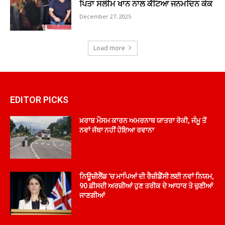
ਪਿਤਾ ਸਲੀਮ ਖਾਨ ਨਾਲ ਕੱਟਿਆ ਜਨਮਦਿਨ ਕੇਕ
December 27, 2025
Load more
EDITOR PICKS
ਖ਼ਰਾਬ ਮੌਸਮ ਕਾਰਨ ਅਮਰਨਾਥ ਯਾਤਰਾ ਰੋਕੀ, ਜੰਮੂ ਤੋਂ
ਨਵਾਂ ਜੱਥਾ ਨਹੀਂ ਹੋਇਆ ਰਵਾਨਾ
ਨਿਊਜ਼ੀਲੈਂਡ ’ਚ ਮਾਪਿਆਂ ਦੀ ਰੈਜ਼ੀਡੈਂਸੀ ਲਈ ਨਵਾਂ ਨਿਯਮ,
90 ਫ਼ੀਸਦੀ ਅਰਜ਼ੀਆਂ ਹੁਣ ਤਰੀਕ ਦੇ ਆਧਾਰ ਤੇ ਚੁਣੀਆਂ
ਜਾਣਗੀਆਂ