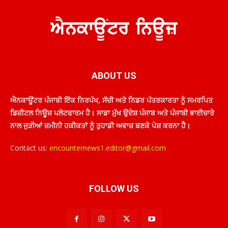
ABOUT US
ਐਨਕਾਊਂਟਰ ਪੰਜਾਬੀ ਇੱਕ ਨਿਰਪੱਖ, ਸੱਚੀ ਅਤੇ ਨਿਡਰ ਪੱਤਰਕਾਰਤਾ ਨੂੰ ਸਮਰਪਿਤ
ਡਿਜ਼ੀਟਲ ਨਿਊਜ਼ ਪਲੇਟਫਾਰਮ ਹੈ। ਸਾਡਾ ਮੁੱਖ ਉਦੇਸ਼ ਪੰਜਾਬ ਅਤੇ ਪੰਜਾਬੀ ਭਾਈਚਾਰੇ
ਨਾਲ ਜੁੜੀਆਂ ਜ਼ਮੀਨੀ ਹਕੀਕਤਾਂ ਨੂੰ ਤੁਹਾਡੀ ਅਵਾਜ਼ ਬਣਕੇ ਪੇਸ਼ ਕਰਨਾ ਹੈ।
Contact us:
encounternews1.editor@gmail.com
FOLLOW US