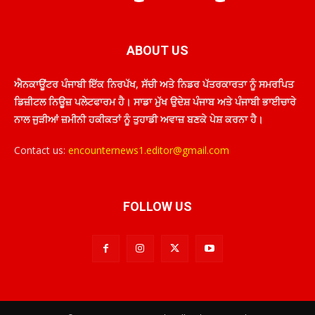
ABOUT US
ਐਨਕਾਊਂਟਰ ਪੰਜਾਬੀ ਇੱਕ ਨਿਰਪੱਖ, ਸੱਚੀ ਅਤੇ ਨਿਡਰ ਪੱਤਰਕਾਰਤਾ ਨੂੰ ਸਮਰਪਿਤ
ਡਿਜ਼ੀਟਲ ਨਿਊਜ਼ ਪਲੇਟਫਾਰਮ ਹੈ। ਸਾਡਾ ਮੁੱਖ ਉਦੇਸ਼ ਪੰਜਾਬ ਅਤੇ ਪੰਜਾਬੀ ਭਾਈਚਾਰੇ
ਨਾਲ ਜੁੜੀਆਂ ਜ਼ਮੀਨੀ ਹਕੀਕਤਾਂ ਨੂੰ ਤੁਹਾਡੀ ਅਵਾਜ਼ ਬਣਕੇ ਪੇਸ਼ ਕਰਨਾ ਹੈ।
Contact us:
encounternews1.editor@gmail.com
FOLLOW US