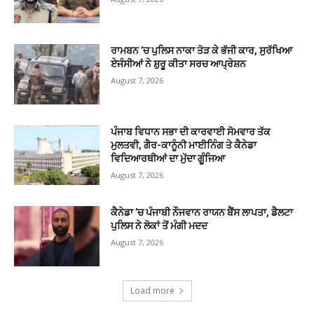
ਰਾਮਬਨ ’ਚ ਪੁਲਿਸ ਨਾਕਾ ਤੋੜ ਕੇ ਭੱਜੀ ਕਾਰ, ਸੁਰੱਖਿਆ
ਏਜੰਸੀਆਂ ਨੇ ਸ਼ੁਰੂ ਕੀਤਾ ਸਰਚ ਆਪ੍ਰੇਸ਼ਨ
August 7, 2026
ਪੰਜਾਬ ਵਿਧਾਨ ਸਭਾ ਦੀ ਕਾਰਵਾਈ ਸੋਮਵਾਰ ਤੱਕ
ਮੁਲਤਵੀ, ਗੈਰ-ਕਾਨੂੰਨੀ ਮਾਈਨਿੰਗ ਤੇ ਕੈਨੇਡਾ
ਵਿਦਿਆਰਥੀਆਂ ਦਾ ਮੁੱਦਾ ਗੂੰਜਿਆ
August 7, 2026
ਕੈਨੇਡਾ ’ਚ ਪੰਜਾਬੀ ਨੌਜਵਾਨ ਰਾਯਨ ਬੈਂਸ ਲਾਪਤਾ, ਡੈਲਟਾ
ਪੁਲਿਸ ਨੇ ਲੋਕਾਂ ਤੋਂ ਮੰਗੀ ਮਦਦ
August 7, 2026
Load more