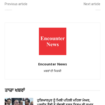
Previous article
Next article
ਫਿਰੋਜ਼ਪੁਰ ਪੁਲਿਸ ਦੀ ਵੱਡੀ ਕਾਰਵਾਈ, ਲੱਖਾਂ ਦੀ ਤਾਦਾਦ ‘ਚ ਮੈਡੀਕਲ ਨਸ਼ਾ ਬਰਾਮਦ
ਪੰਜਾਬ ਕੈਬਨਿਟ ਮੀਟਿੰਗ 13 ਅਕਤੂਬਰ ਨੂੰ ਹੋਵੇਗੀ!
Encounter News
ਖ਼ਬਰਾਂ ਦੀ ਖਿੜਕੀ
ਤਾਜ਼ਾ ਖਬਰਾਂ
ਹੁਸ਼ਿਆਰਪੁਰ ਨੂੰ ਮਿਲੀ ਪਹਿਲੀ ਮਹਿਲਾ ਮੇਅਰ,
ਪ੍ਰਵੀਨ ਸੈਣੀ ਨੇ ਸੰਭਾਲੀ ਨਗਰ ਨਿਗਮ ਦੀ ਕਮਾਨ