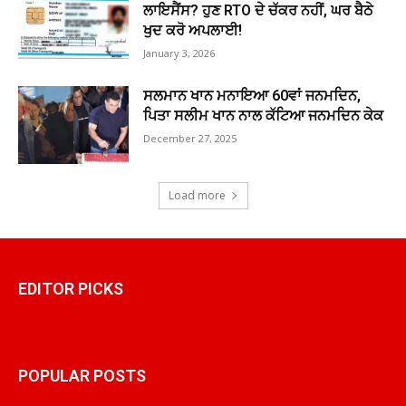
ਲਾਇਸੈਂਸ? ਹੁਣ RTO ਦੇ ਚੱਕਰ ਨਹੀਂ, ਘਰ ਬੈਠੇ
ਖੁਦ ਕਰੋ ਅਪਲਾਈ!
January 3, 2026
ਸਲਮਾਨ ਖਾਨ ਮਨਾਇਆ 60ਵਾਂ ਜਨਮਦਿਨ,
ਪਿਤਾ ਸਲੀਮ ਖਾਨ ਨਾਲ ਕੱਟਿਆ ਜਨਮਦਿਨ ਕੇਕ
December 27, 2025
Load more
EDITOR PICKS
POPULAR POSTS