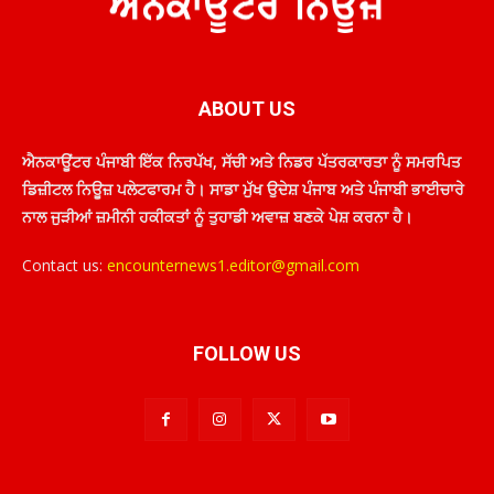
ABOUT US
ਐਨਕਾਊਂਟਰ ਪੰਜਾਬੀ ਇੱਕ ਨਿਰਪੱਖ, ਸੱਚੀ ਅਤੇ ਨਿਡਰ ਪੱਤਰਕਾਰਤਾ ਨੂੰ ਸਮਰਪਿਤ
ਡਿਜ਼ੀਟਲ ਨਿਊਜ਼ ਪਲੇਟਫਾਰਮ ਹੈ। ਸਾਡਾ ਮੁੱਖ ਉਦੇਸ਼ ਪੰਜਾਬ ਅਤੇ ਪੰਜਾਬੀ ਭਾਈਚਾਰੇ
ਨਾਲ ਜੁੜੀਆਂ ਜ਼ਮੀਨੀ ਹਕੀਕਤਾਂ ਨੂੰ ਤੁਹਾਡੀ ਅਵਾਜ਼ ਬਣਕੇ ਪੇਸ਼ ਕਰਨਾ ਹੈ।
Contact us:
encounternews1.editor@gmail.com
FOLLOW US