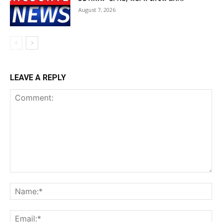
August 7, 2026
LEAVE A REPLY
Comment:
Na
Ema