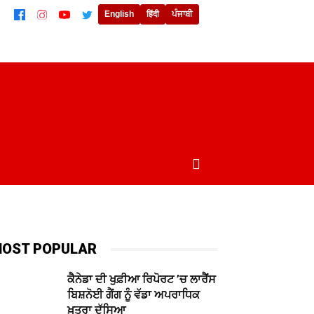
English
हिंदी
ਪੰਜਾਬੀ
ਲਾਈਫਸਟਾਈਲ
ਖੇਡਾਂ
ਦੁਨੀਆਂ
MORE
OST POPULAR
ਕੈਨੇਡਾ ਦੀ ਖੁਫ਼ੀਆ ਰਿਪੋਰਟ ’ਚ ਲਾਰੈਂਸ
ਬਿਸ਼ਨੋਈ ਗੈਂਗ ਨੂੰ ਵੱਡਾ ਅਪਰਾਧਿਕ
ਖ਼ਤਰਾ ਦੱਸਿਆ