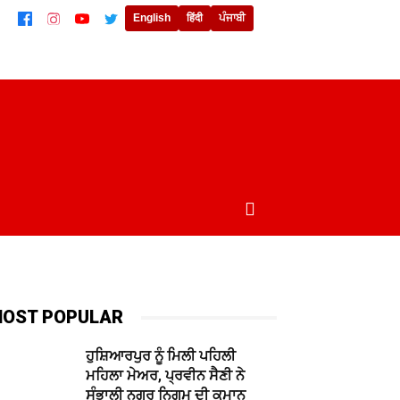
English
हिंदी
ਪੰਜਾਬੀ
ਲਾਈਫਸਟਾਈਲ
ਖੇਡਾਂ
ਦੁਨੀਆਂ
MORE
OST POPULAR
ਹੁਸ਼ਿਆਰਪੁਰ ਨੂੰ ਮਿਲੀ ਪਹਿਲੀ
ਮਹਿਲਾ ਮੇਅਰ, ਪ੍ਰਵੀਨ ਸੈਣੀ ਨੇ
ਸੰਭਾਲੀ ਨਗਰ ਨਿਗਮ ਦੀ ਕਮਾਨ