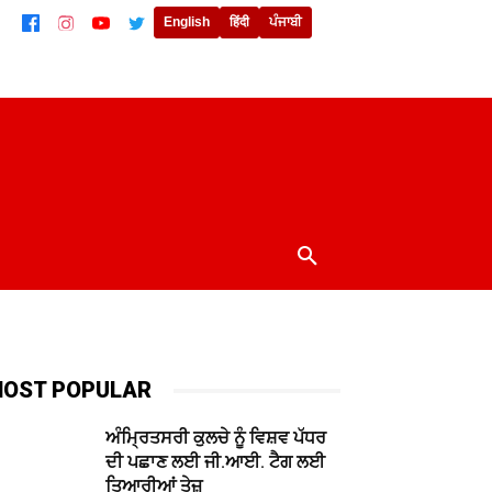
English
हिंदी
ਪੰਜਾਬੀ
ਲਾਈਫਸਟਾਈਲ
ਖੇਡਾਂ
ਦੁਨੀਆਂ
MORE
OST POPULAR
ਅੰਮ੍ਰਿਤਸਰੀ ਕੁਲਚੇ ਨੂੰ ਵਿਸ਼ਵ ਪੱਧਰ
ਦੀ ਪਛਾਣ ਲਈ ਜੀ.ਆਈ. ਟੈਗ ਲਈ
ਤਿਆਰੀਆਂ ਤੇਜ਼