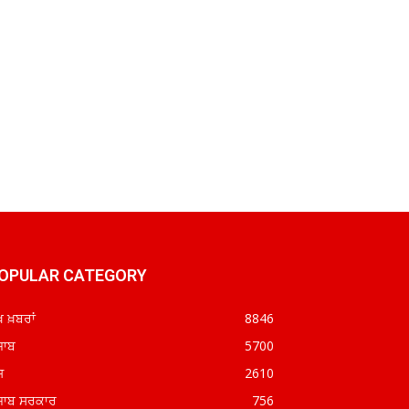
OPULAR CATEGORY
ਖ ਖ਼ਬਰਾਂ
8846
ਜਾਬ
5700
ਸ਼
2610
ਜਾਬ ਸਰਕਾਰ
756