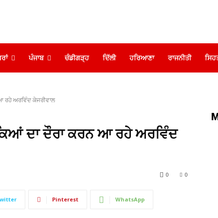
ਰਾਂ
ਪੰਜਾਬ
ਚੰਡੀਗੜ੍ਹ
ਦਿੱਲੀ
ਹਰਿਆਣਾ
ਰਾਜਨੀਤੀ
ਸਿਹ
ਆ ਰਹੇ ਅਰਵਿੰਦ ਕੇਜਰੀਵਾਲ
M
ਕਿਆਂ ਦਾ ਦੌਰਾ ਕਰਨ ਆ ਰਹੇ ਅਰਵਿੰਦ
0
0
witter
Pinterest
WhatsApp