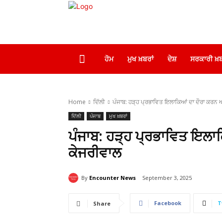
ਹੋਮ
ਮੁਖ ਖ਼ਬਰਾਂ
ਦੇਸ਼
ਸਰਕਾਰੀ ਖ਼ਬ
Home
ਦਿੱਲੀ
ਪੰਜਾਬ: ਹੜ੍ਹ ਪ੍ਰਭਾਵਿਤ ਇਲਾਕਿਆਂ ਦਾ ਦੌਰਾ ਕਰਨ 
ਦਿੱਲੀ
ਪੰਜਾਬ
ਮੁਖ ਖ਼ਬਰਾਂ
ਪੰਜਾਬ: ਹੜ੍ਹ ਪ੍ਰਭਾਵਿਤ ਇਲਾ
ਕੇਜਰੀਵਾਲ
By
Encounter News
September 3, 2025
Facebook
T
Share