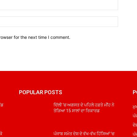
Email:*
Website:
rowser for the next time I comment.
POPULAR POSTS
P
ਖੱਡ
ਦਿੱਲੀ ‘ਚ ਅਗਸਤ ਦੇ ਪਹਿਲੇ ਹਫ਼ਤੇ ਮੀਂਹ ਨੇ
ਮੁ
ਤੋੜਿਆ 15 ਸਾਲਾਂ ਦਾ ਰਿਕਾਰਡ
ਪੰ
ਦੇ
ਪੰ
ਕੇ
ਪੰਜਾਬ ਸਮੇਤ ਦੇਸ਼ ਦੇ ਵੱਖ-ਵੱਖ ਹਿੱਸਿਆਂ ’ਚ