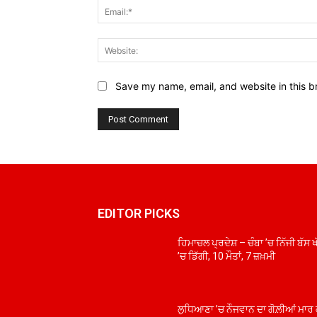
Save my name, email, and website in this b
EDITOR PICKS
ਹਿਮਾਚਲ ਪ੍ਰਦੇਸ਼ – ਚੰਬਾ ’ਚ ਨਿੱਜੀ ਬੱਸ 
’ਚ ਡਿੱਗੀ, 10 ਮੌਤਾਂ, 7 ਜ਼ਖ਼ਮੀ
ਲੁਧਿਆਣਾ ’ਚ ਨੌਜਵਾਨ ਦਾ ਗੋਲ਼ੀਆਂ ਮਾਰ 