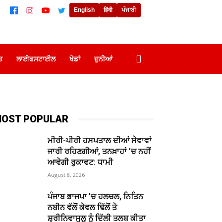
English
हिंदी
ਪੰਜਾਬੀ
ਤ
ਲਾਈਫਸਟਾਈਲ
ਖੇਡਾਂ
ਦੁਨੀਆਂ
OST POPULAR
ਮੀਰੀ-ਪੀਰੀ ਹਸਪਤਾਲ ਦੀਆਂ ਸੇਵਾਵਾਂ
ਜਾਰੀ ਰਹਿਣਗੀਆਂ, ਤਨਖ਼ਾਹਾਂ ’ਚ ਨਹੀਂ
ਆਵੇਗੀ ਰੁਕਾਵਟ: ਧਾਮੀ
August 8, 2026
ਪੰਜਾਬ ਭਾਜਪਾ ’ਚ ਹਲਚਲ, ਨਿਤਿਨ
ਨਬੀਨ ਵੱਲੋਂ ਕੇਵਲ ਢਿੱਲੋਂ ਤੇ
ਸ਼੍ਰੀਨਿਵਾਸੂਲੂ ਨੂੰ ਦਿੱਲੀ ਤਲਬ ਕੀਤਾ