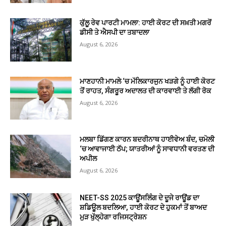
ਕੁੱਲੂ ਰੇਵ ਪਾਰਟੀ ਮਾਮਲਾ: ਹਾਈ ਕੋਰਟ ਦੀ ਸਖ਼ਤੀ ਮਗਰੋਂ
ਡੀਸੀ ਤੇ ਐਸਪੀ ਦਾ ਤਬਾਦਲਾ
August 6, 2026
ਮਾਣਹਾਨੀ ਮਾਮਲੇ ‘ਚ ਮੱਲਿਕਾਰਜੁਨ ਖੜਗੇ ਨੂੰ ਹਾਈ ਕੋਰਟ
ਤੋਂ ਰਾਹਤ, ਸੰਗਰੂਰ ਅਦਾਲਤ ਦੀ ਕਾਰਵਾਈ ਤੇ ਲੱਗੀ ਰੋਕ
August 6, 2026
ਮਲਬਾ ਡਿੱਗਣ ਕਾਰਨ ਬਦਰੀਨਾਥ ਹਾਈਵੇਅ ਬੰਦ, ਚਮੋਲੀ
‘ਚ ਆਵਾਜਾਈ ਠੱਪ; ਯਾਤਰੀਆਂ ਨੂੰ ਸਾਵਧਾਨੀ ਵਰਤਣ ਦੀ
ਅਪੀਲ
August 6, 2026
NEET-SS 2025 ਕਾਊਂਸਲਿੰਗ ਦੇ ਦੂਜੇ ਰਾਊਂਡ ਦਾ
ਸ਼ਡਿਊਲ ਬਦਲਿਆ, ਹਾਈ ਕੋਰਟ ਦੇ ਹੁਕਮਾਂ ਤੋਂ ਬਾਅਦ
ਮੁੜ ਖੁੱਲ੍ਹੇਗਾ ਰਜਿਸਟ੍ਰੇਸ਼ਨ