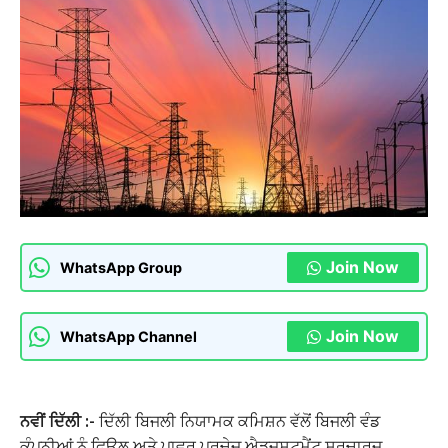
Join Now
WhatsApp Group
Join Now
WhatsApp Channel
ਨਵੀਂ ਦਿੱਲੀ :-
ਦਿੱਲੀ ਬਿਜਲੀ ਨਿਯਾਮਕ ਕਮਿਸ਼ਨ ਵੱਲੋਂ ਬਿਜਲੀ ਵੰਡ
ਕੰਪਨੀਆਂ ਨੂੰ ਫਿਊਲ ਅਤੇ ਪਾਵਰ ਪਰਚੇਜ਼ ਐਡਜਸਟਮੈਂਟ ਸਰਚਾਰਜ