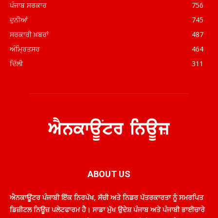
ਪੰਜਾਬ ਸਰਕਾਰ
756
ਦੁਨੀਆਂ
745
ਸਰਕਾਰੀ ਖ਼ਬਰਾਂ
487
ਅੰਮ੍ਰਿਤਸਰ
464
ਦਿੱਲੀ
311
ABOUT US
ਐਨਕਾਊਂਟਰ ਪੰਜਾਬੀ ਇੱਕ ਨਿਰਪੱਖ, ਸੱਚੀ ਅਤੇ ਨਿਡਰ ਪੱਤਰਕਾਰਤਾ ਨੂੰ ਸਮਰਪਿਤ
ਡਿਜ਼ੀਟਲ ਨਿਊਜ਼ ਪਲੇਟਫਾਰਮ ਹੈ। ਸਾਡਾ ਮੁੱਖ ਉਦੇਸ਼ ਪੰਜਾਬ ਅਤੇ ਪੰਜਾਬੀ ਭਾਈਚਾਰੇ