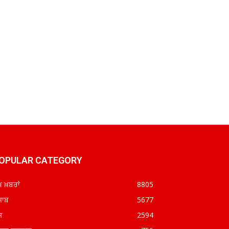
OPULAR CATEGORY
ਖ ਖ਼ਬਰਾਂ
8805
ਜਾਬ
5677
ਸ਼
2594