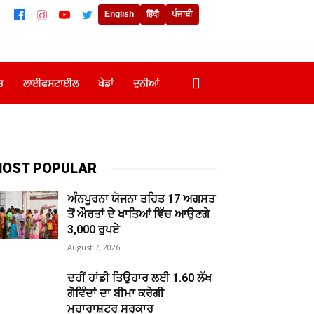
English
हिंदी
ਪੰਜਾਬੀ
ਤ
ਲਾਈਫਸਟਾਈਲ
ਖੇਡਾਂ
ਦੁਨੀਆਂ
OST POPULAR
ਅੰਨਪੂਰਨਾ ਯੋਜਨਾ ਤਹਿਤ 17 ਅਗਸਤ
ਤੋਂ ਔਰਤਾਂ ਦੇ ਖਾਤਿਆਂ ਵਿੱਚ ਆਉਣਗੇ
3,000 ਰੁਪਏ
August 7, 2026
ਦਹੀਂ ਹਾਂਡੀ ਤਿਉਹਾਰ ਲਈ 1.60 ਲੱਖ
ਗੋਵਿੰਦਾਂ ਦਾ ਬੀਮਾ ਕਰੇਗੀ
ਮਹਾਰਾਸ਼ਟਰ ਸਰਕਾਰ