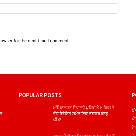
Email:*
Website:
rowser for the next time I comment.
POPULAR POSTS
P
ਅੰਮ੍ਰਿਤਸਰ ਦਿਹਾਤੀ ਪੁਲਿਸ ਨੇ 5 ਕਿਲੋ ਤੋਂ
ਮੁ
ਅਨ
ਵੱਧ ਹੈਰੋਇਨ ਸਮੇਤ ਇਕ ਤਸਕਰ ਕਾਬੂ
ਪੰ
ਕੀਤਾ
ਦੇ