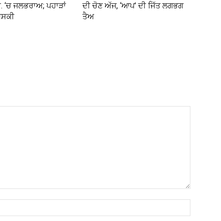
 ‘ਚ ਜਲਭਰਾਅ; ਪਹਾੜਾਂ
ਦੀ ਚੋਣ ਅੱਜ, ‘ਆਪ’ ਦੀ ਜਿੱਤ ਲਗਭਗ
ਖਿਸਕੀ
ਤੈਅ
Name:*