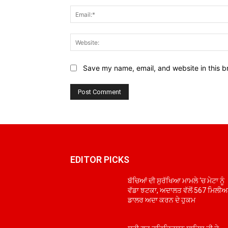
Save my name, email, and website in this b
EDITOR PICKS
ਬੱਚਿਆਂ ਦੀ ਸੁਰੱਖਿਆ ਮਾਮਲੇ ‘ਚ ਮੇਟਾ ਨੂੰ
ਵੱਡਾ ਝਟਕਾ, ਅਦਾਲਤ ਵੱਲੋਂ 567 ਮਿਲੀ
ਡਾਲਰ ਅਦਾ ਕਰਨ ਦੇ ਹੁਕਮ