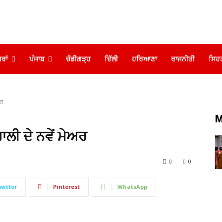
ਰਾਂ
ਪੰਜਾਬ
ਚੰਡੀਗੜ੍ਹ
ਦਿੱਲੀ
ਹਰਿਆਣਾ
ਰਾਜਨੀਤੀ
ਸਿਹ
ਅਰ
M
ਲੀ ਦੇ ਨਵੇਂ ਮੇਅਰ
0
0
witter
Pinterest
WhatsApp