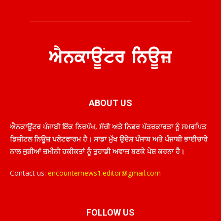
ABOUT US
ਐਨਕਾਊਂਟਰ ਪੰਜਾਬੀ ਇੱਕ ਨਿਰਪੱਖ, ਸੱਚੀ ਅਤੇ ਨਿਡਰ ਪੱਤਰਕਾਰਤਾ ਨੂੰ ਸਮਰਪਿਤ
ਡਿਜ਼ੀਟਲ ਨਿਊਜ਼ ਪਲੇਟਫਾਰਮ ਹੈ। ਸਾਡਾ ਮੁੱਖ ਉਦੇਸ਼ ਪੰਜਾਬ ਅਤੇ ਪੰਜਾਬੀ ਭਾਈਚਾਰੇ
ਨਾਲ ਜੁੜੀਆਂ ਜ਼ਮੀਨੀ ਹਕੀਕਤਾਂ ਨੂੰ ਤੁਹਾਡੀ ਅਵਾਜ਼ ਬਣਕੇ ਪੇਸ਼ ਕਰਨਾ ਹੈ।
Contact us:
encounternews1.editor@gmail.com
FOLLOW US