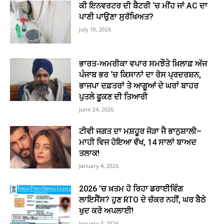
ਕੀ ਇਨਵਰਟਰ ਦੀ ਬੈਟਰੀ ‘ਚ ਮੀਂਹ ਜਾਂ AC ਦਾ
ਪਾਣੀ ਪਾਉਣਾ ਸੁਰੱਖਿਅਤ?
July 19, 2026
ਭਾਰਤ-ਅਮਰੀਕਾ ਵਪਾਰ ਸਮਝੌਤੇ ਖ਼ਿਲਾਫ਼ ਅੱਜ
ਪੰਜਾਬ ਭਰ ‘ਚ ਕਿਸਾਨਾਂ ਦਾ ਰੋਸ ਪ੍ਰਦਰਸ਼ਨ,
ਭਾਜਪਾ ਦਫ਼ਤਰਾਂ ਤੇ ਆਗੂਆਂ ਦੇ ਘਰਾਂ ਬਾਹਰ
ਪੁਤਲੇ ਫੂਕਣ ਦੀ ਤਿਆਰੀ
June 24, 2026
ਟੀਵੀ ਜਗਤ ਦਾ ਮਸ਼ਹੂਰ ਜੋੜਾ ਜੈ ਭਾਨੁਸ਼ਾਲੀ–
ਮਾਹੀ ਵਿਜ ਹੋਇਆ ਵੱਖ, 14 ਸਾਲਾਂ ਬਾਅਦ
ਤਲਾਕ!
January 4, 2026
2026 ’ਚ ਖ਼ਤਮ ਹੋ ਰਿਹਾ ਡਰਾਈਵਿੰਗ
ਲਾਇਸੈਂਸ? ਹੁਣ RTO ਦੇ ਚੱਕਰ ਨਹੀਂ, ਘਰ ਬੈਠੇ
ਖੁਦ ਕਰੋ ਅਪਲਾਈ!
January 3, 2026