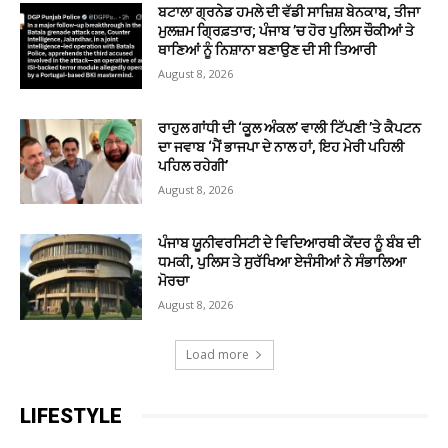
ਬਟਾਲਾ ਗ੍ਰਨੇਡ ਹਮਲੇ ਦੀ ਵੱਡੀ ਸਾਜ਼ਿਸ਼ ਬੇਨਕਾਬ, ਤੀਜਾ
ਮੁਲਜ਼ਮ ਗ੍ਰਿਫ਼ਤਾਰ; ਪੰਜਾਬ ’ਚ ਹੋਰ ਪੁਲਿਸ ਚੌਕੀਆਂ ਤੇ
ਥਾਣਿਆਂ ਨੂੰ ਨਿਸ਼ਾਨਾ ਬਣਾਉਣ ਦੀ ਸੀ ਤਿਆਰੀ
August 8, 2026
ਰਾਹੁਲ ਗਾਂਧੀ ਦੀ ‘ਕੂਲ ਅੰਕਲ’ ਵਾਲੀ ਟਿੱਪਣੀ ’ਤੇ ਕੈਪਟਨ
ਦਾ ਜਵਾਬ ‘ਮੈਂ ਭਾਜਪਾ ਦੇ ਨਾਲ ਹਾਂ, ਇਹ ਮੇਰੀ ਪਹਿਲੀ
ਪਹਿਲ ਰਹੇਗੀ’
August 8, 2026
ਪੰਜਾਬ ਯੂਨੀਵਰਸਿਟੀ ਦੇ ਵਿਦਿਆਰਥੀ ਕੇਂਦਰ ਨੂੰ ਬੰਬ ਦੀ
ਧਮਕੀ, ਪੁਲਿਸ ਤੇ ਸੁਰੱਖਿਆ ਏਜੰਸੀਆਂ ਨੇ ਸੰਭਾਲਿਆ
ਮੋਰਚਾ
August 8, 2026
Load more
LIFESTYLE