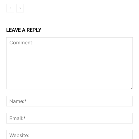
LEAVE A REPLY
Comment:
Na
Ema
Web