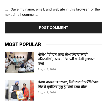
Save my name, email, and website in this browser for the
next time I comment.
MOST POPULAR
ਮੀਰੀ-ਪੀਰੀ ਹਸਪਤਾਲ ਦੀਆਂ ਸੇਵਾਵਾਂ ਜਾਰੀ
ਰਹਿਣਗੀਆਂ, ਤਨਖ਼ਾਹਾਂ ’ਚ ਨਹੀਂ ਆਵੇਗੀ ਰੁਕਾਵਟ:
ਧਾਮੀ
August 8, 2026
ਪੰਜਾਬ ਭਾਜਪਾ ’ਚ ਹਲਚਲ, ਨਿਤਿਨ ਨਬੀਨ ਵੱਲੋਂ ਕੇਵਲ
ਢਿੱਲੋਂ ਤੇ ਸ਼੍ਰੀਨਿਵਾਸੂਲੂ ਨੂੰ ਦਿੱਲੀ ਤਲਬ ਕੀਤਾ
August 8, 2026